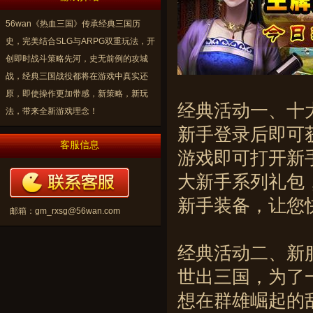
56wan《热血三国》传承经典三国历
史，完美结合SLG与ARPG双重玩法，开
创即时战斗策略先河，史无前例的攻城
战，经典三国战役都将在游戏中真实还
原，即使操作更加带感，新策略，新玩
经典活动一、十
法，带来全新游戏理念！
新手登录后即可
客服信息
游戏即可打开新
大新手系列礼包
新手装备，让您
邮箱：
gm_rxsg@56wan.com
经典活动二、新
世出三国，为了
想在群雄崛起的