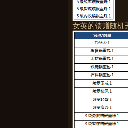
女英的馈赠随机