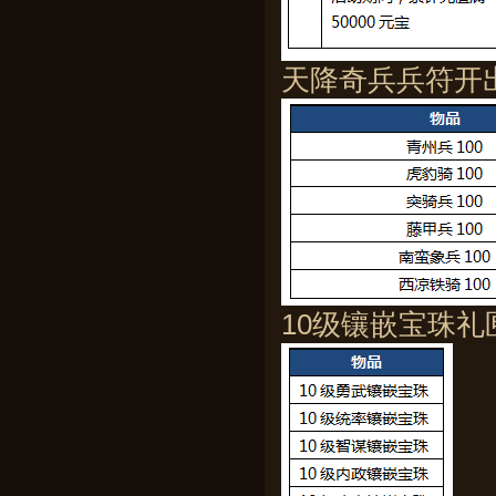
天降奇兵兵符开
10级镶嵌宝珠