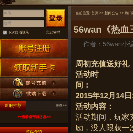
当前位置:
首页
>>
新闻公告
>>
热门
56wan《热血
下次自动登录
忘记密码
作者：
56wan小
周初充值送好礼
活动时
间：
2015
年
12
月
14
日
活动内容：
新服推荐
更多>>
活动期间，玩家
>>查看全部服务器<<
励，没人限获一
游戏介绍